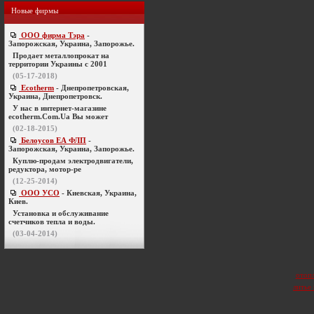
Новые фирмы
ООО фирма Тэра
-
Запорожская, Украина, Запорожье.
Продает металлопрокат на
территории Украины с 2001
(05-17-2018)
Ecotherm
- Днепропетровская,
Украина, Днепропетровск.
У нас в интернет-магазине
ecotherm.Com.Ua Вы может
(02-18-2015)
Белоусов ЕА ФЛП
-
Запорожская, Украина, Запорожье.
Куплю-продам электродвигатели,
редуктора, мотор-ре
(12-25-2014)
ООО УСО
- Киевская, Украина,
Киев.
Установка и обслуживание
счетчиков тепла и воды.
(03-04-2014)
отоп
литье