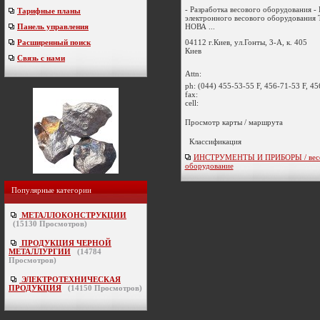
- Разработка весового оборудования -
Тарифные планы
электронного весового оборудовани
НОВА ...
Панель управления
04112 г.Киев, ул.Гонты, 3-А, к. 405
Расширенный поиск
Киев
Связь с нами
Attn:
ph:
(044) 455-53-55 F, 456-71-53 F, 45
fax:
cell:
Просмотр карты / маршрута
Классификация
ИНСТРУМЕНТЫ И ПРИБОРЫ / вес
оборудование
Популярные категории
МЕТАЛЛОКОНСТРУКЦИИ
(
15130
Просмотров)
ПРОДУКЦИЯ ЧЕРНОЙ
МЕТАЛЛУРГИИ
(
14784
Просмотров)
ЭЛЕКТРОТЕХНИЧЕСКАЯ
ПРОДУКЦИЯ
(
14150
Просмотров)