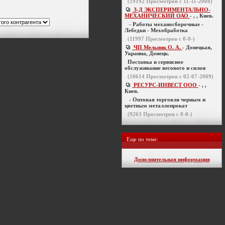
(
19192
Просмотров с 11-11-2008)
З-Д ЭКСПЕРИМЕНТАЛЬНО-
МЕХАНИЧЕСКИЙ ОАО
- , , Киев.
- Работы механосборочные -
Лебедки - Мехобработка
(
11997
Просмотров с 0-0-)
ЧП Мельник О. А.
- Донецкая,
Украина, Донецк.
Поставка и сервисное
обслуживание весового и силои
(
10614
Просмотров с 02-07-2009)
РЕСУРС-ИНВЕСТ ООО
- , ,
Киев.
- Оптовая торговля черным и
цветным металлопрокат
(
9263
Просмотров с 0-0-)
Еще по теме:
Дополнительная информация