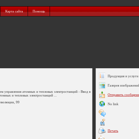
Карта сайта
Помощь
Продукция и услуги 
Галерея изображени
тем управления атомных и тепловых электростанций - Ввод в
Отправить сообщен
томных и тепловых электростанций ...
Революции, 99
No link
Печать