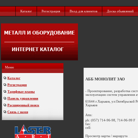
Каталог
Регистрация
Вход для клиентов
Доска обьявлений
Меню
Каталог
АББ МОНОЛИТ ЗАО
Регистрация
- Проектирование, разработка сис
Тарифные планы
эксплуатацию систем управления а
Панель управления
61644 г.Харьков, ул.Октябрьской 
Харьков
Расширенный поиск
Связь с нами
Attn:
ph:
(057) 714-96-98, 714-96-99 F
fax:
cell:
Просмотр карты / маршрута