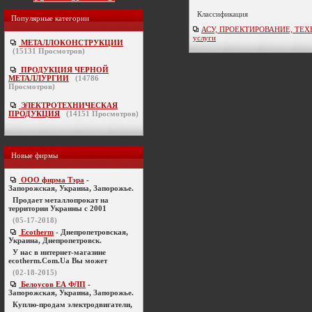
Классификация
Популярные категории
АСУ, ПРОЕКТИРОВАНИЕ, ТЕХНО
услуги
МЕТАЛЛОКОНСТРУКЦИИ
(
15131
Просмотров)
ПРОДУКЦИЯ ЧЕРНОЙ
МЕТАЛЛУРГИИ
(
14786
Просмотров)
ЭЛЕКТРОТЕХНИЧЕСКАЯ
ПРОДУКЦИЯ
(
14151
Просмотров)
Новые фирмы
ООО фирма Тэра
-
Запорожская, Украина, Запорожье.
Продает металлопрокат на
территории Украины с 2001
(05-17-2018)
Ecotherm
- Днепропетровская,
Украина, Днепропетровск.
У нас в интернет-магазине
ecotherm.Com.Ua Вы может
(02-18-2015)
Белоусов ЕА ФЛП
-
Запорожская, Украина, Запорожье.
Куплю-продам электродвигатели,