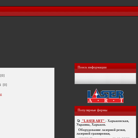
Поиск информации
[0]
й [0]
ие
Популярные фирмы
"LASER ART"
- Харьковская,
Украина, Харьков.
Оборудование лазерной резки,
лазерной гравировки,