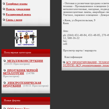
- Оптовая и розничная продажа освет
Тарифные планы
техники - Промышленное освещение (
металлогалогеновые, наездные, подвод
Панель управления
люминесцентные лампы, аварийные све
Расширенный поиск
Уличное, парковое освещение - Декорат
Связь с нами
г.Киев, ул.Бориспольская, 9
Киев
Attn:
ph:
(044) 451-48-84, 451-48-85, 270-4
12, 568-16-22
fax:
cell:
Просмотр карты / маршрута
Популярные категории
Классификация
МЕТАЛЛОКОНСТРУКЦИИ
АСУ, ПРОЕКТИРОВАНИЕ, ТЕХНО
(
15131
Просмотров)
УСЛУГИ / АСУ, проектирование, техно
ПРОДУКЦИЯ ЧЕРНОЙ
МЕТАЛЛУРГИИ
(
14786
Просмотров)
ЭЛЕКТРОТЕХНИЧЕСКАЯ
ПРОДУКЦИЯ
(
14151
Просмотров)
Новые фирмы
ООО фирма Тэра
-