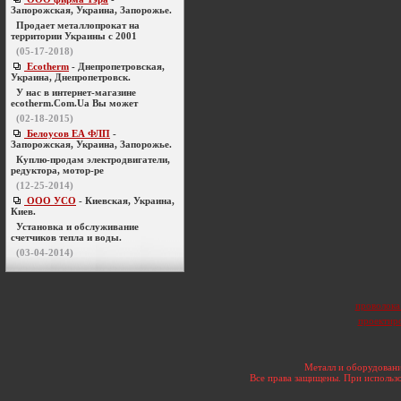
Запорожская, Украина, Запорожье.
Продает металлопрокат на
территории Украины с 2001
(05-17-2018)
Ecotherm
- Днепропетровская,
Украина, Днепропетровск.
У нас в интернет-магазине
ecotherm.Com.Ua Вы может
(02-18-2015)
Белоусов ЕА ФЛП
-
Запорожская, Украина, Запорожье.
Куплю-продам электродвигатели,
редуктора, мотор-ре
(12-25-2014)
ООО УСО
- Киевская, Украина,
Киев.
Установка и обслуживание
счетчиков тепла и воды.
(03-04-2014)
проволока
проектир
Металл и оборудовани
Все права защищены. При использо